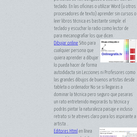
teclado. En las oficinas o utilizar Word (u otros
procesadores de texto) aprender sin cursos o
leer libros técnica es bastante simple: el
teclado y escuchar la radio como lector de
para mecanografiar los que dicen.
Dibujar online
Sitio para
cualquier persona que
quiera aprender a dibujar
lo pueda hacer de forma
autodidacta sin Lecciones ni Profesores como
las grandes dibujos de buenos artistas desde
tableta o ordenador No se si llegaras a
dominar la técnica pero seguro que pasaras
un rato entretenido mejorarás tu técnica y
podrás pintar la naturaleza paisaje e incluso
retrato si te atreves claro para los aspirante a
artista ..
Editores Html
en línea