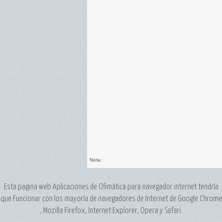
Nota
:
Esta pagina web Aplicaciones de Ofimática para navegador internet tendría
que Funcionar con los mayoría de navegadores de Internet de Google Chrome
, Mozilla Firefox, Internet Explorer, Opera y Safari.