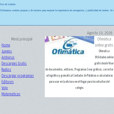
Uso de cookies
Utilizamos cookies propias y de terceros para mejorar la experiencia de navegacion, y publicidad de interes. Al
Agosto 10, 2026
Menú principal
Ofimática
·
Home
online gratis
·
Juegos
Ofimatica
·
Antivirus
Utilidades online
·
Descargas Gratis
gratis desde Visor
·
Radios
de documentos , editores , Programas Crear gráficos , corrector
·
Descargar programas
ortográfico y gramatical Contador de Palabras o calculadoras
.
Editores
para usar en la oficina o en el Hogar para los estudios del
.
VoIp
colegio.
.
Matematicas