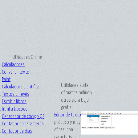
Utilidades Online
.
Calculadoras
.
Convertir texto
.
Paint
Utilidades suite
.
Calculadora Cientifica
ofimatica online y
.
Textos al revés
otras para bajar
.
Escribir libros
gratis.
.
html a bbcode
Editor
de texto
.
Generador de código QR
práctico y muy
.
Contador de caracteres
eficaz, con
.
Contador de dias
características