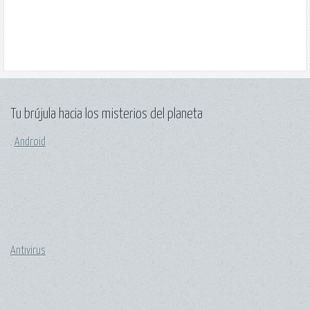
Tu brújula hacia los misterios del planeta
.
Android
Antivirus