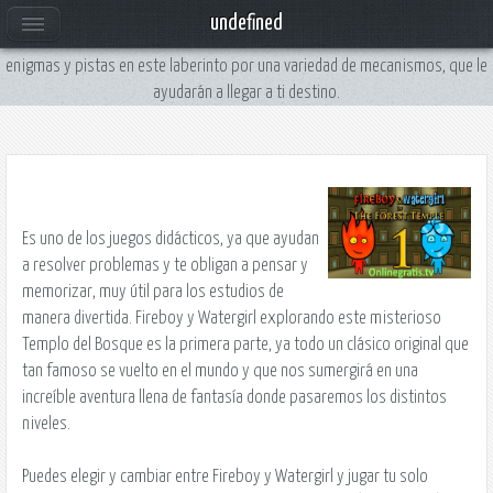
Fireboy and Watergirl 1 Forest Temple online gratis
undefined
Juego Niño fuego y Niña agua interesante donde tenemos que resolver los
enigmas y pistas en este laberinto por una variedad de mecanismos, que le
ayudarán a llegar a ti destino.
Es uno de los juegos didácticos, ya que ayudan
a resolver problemas y te obligan a pensar y
memorizar, muy útil para los estudios de
manera divertida.
Fireboy
y
Watergirl
explorando este misterioso
Templo del Bosque
es la primera parte, ya todo un clásico original que
tan famoso se vuelto en el mundo y que nos sumergirá en una
increíble aventura llena de fantasía donde pasaremos los distintos
niveles.
Puedes elegir y cambiar entre Fireboy y Watergirl y jugar tu solo