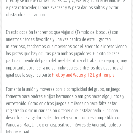
Fireboy se mueve con las fechas
↔
y
↕
, Watergirl con el teclado letra
A
para retroceder,
D
para avanzar y
W
para dar los saltos y evitar
obstáculos del camino.
En esta ocasión tendremos que viajar al (Templo del bosque) con
nuestros héroes favoritos y una vez dentro de este lugar tan
misterioso, tendremos que movernos por el laberinto e ir resolviendo
las pistas que hay ocultas para ambos jugadores. El éxito de cada
partida depende del paso del nivel del otro y el trabajo en equipo, muy
importante aprender a no ser individuales, entre los dos usuarios, al
igual que la segunda parte
Fireboy and Watergirl 2 Light Temple
.
Fomenta la unión y moverse con la complicidad del grupo, un juego
fomenta para padres e hijos hermanos o amigos hacer algo juntos y
entretenido. Como en otros juegos similares no hace falta estar
registrado o sin iniciar sesión o tener que instalar nada. Funciona
desde los navegadores de internet y sobre todo es compatible con
Windows, Mac, Linux o en dispositivos móviles de Android, Tablet o
Iphone e Ipad.