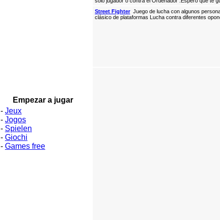
solo jugador o contra el Ordenador .Espero que te gu
Street Fighter
Juego de lucha con algunos personajes
clásico de plataformas Lucha contra diferentes opone
Empezar a jugar
-
Jeux
-
Jogos
-
Spielen
-
Giochi
-
Games free