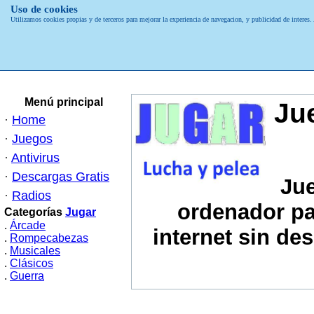
Uso de cookies
Utilizamos cookies propias y de terceros para mejorar la experiencia de navegacion, y publicidad de interes
Menú principal
Ju
·
Home
·
Juegos
·
Antivirus
·
Descargas Gratis
Jue
·
Radios
ordenador pa
Categorías
Jugar
.
Árcade
internet sin des
.
Rompecabezas
.
Musicales
.
Clásicos
.
Guerra