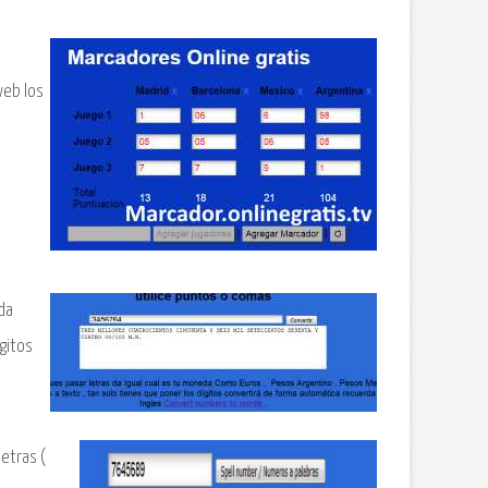
web los
da
ígitos
letras (