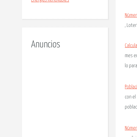
Energias Renovables
Númer
, Loter
Anuncios
Calcul
mes en
lo par
Poblac
con el
poblad
Númer