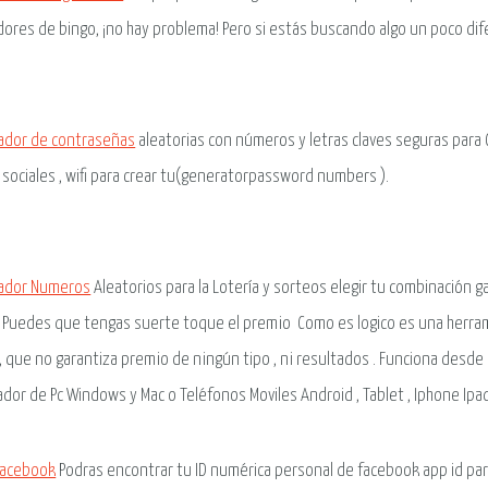
ores de bingo, ¡no hay problema! Pero si estás buscando algo un poco di
ador de contraseñas
aleatorias con números y letras claves seguras para 
 sociales , wifi para crear tu(generatorpassword numbers ).
ador Numeros
Aleatorios para la Lotería y sorteos elegir tu combinación 
r Puedes que tengas suerte toque el premio Como es logico es una herra
 , que no garantiza premio de ningún tipo , ni resultados . Funciona desde 
dor de Pc Windows y Mac o Teléfonos Moviles Android , Tablet , Iphone Ipa
Facebook
Podras encontrar tu ID numérica personal de facebook app id par