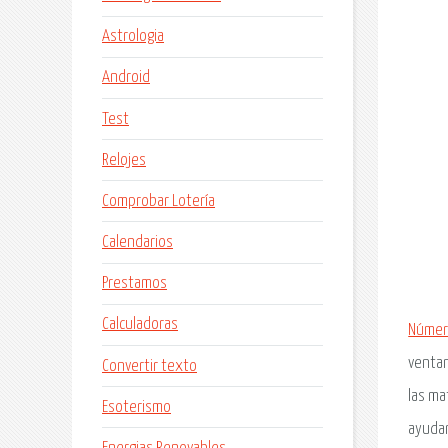
Astrologia
Android
Test
Relojes
Comprobar Lotería
Calendarios
Prestamos
Calculadoras
Númer
ventan
Convertir texto
las ma
Esoterismo
ayudan