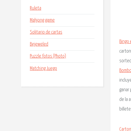
Ruleta
Mahjong game
Solitario de cartas
Bingo 
Bejeweled
carton
Puzzle fotos (Photo)
sorteo
Matching Juego
Bombo
incluy
ganar 
de la 
billet
Carton