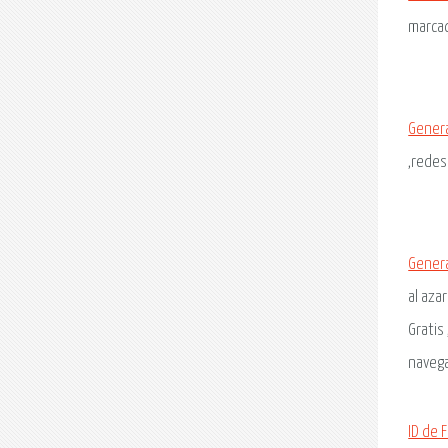
marcad
Gener
,redes
Gener
al aza
Gratis
navega
ID de 