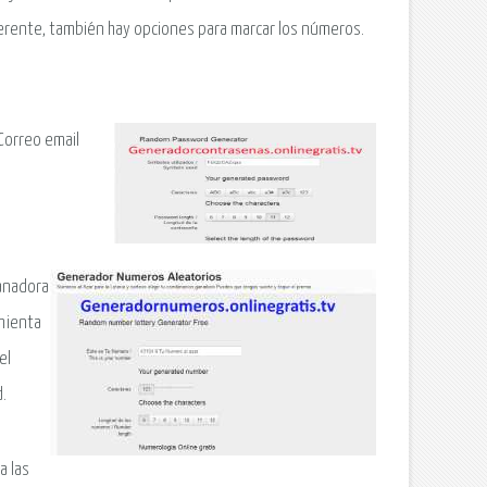
ferente, también hay opciones para marcar los números.
Correo email
ganadora
mienta
el
d.
a las