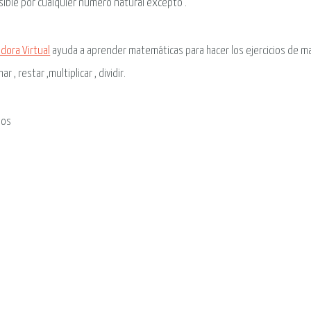
isible por cualquier número natural excepto .
adora Virtual
ayuda a aprender matemáticas para hacer los ejercicios de ma
r , restar ,multiplicar , dividir.
ios