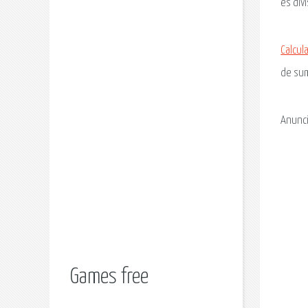
es div
Calcul
de suma
Anunc
Games free