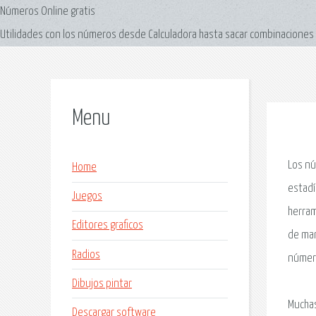
Números Online gratis
Utilidades con los números desde Calculadora hasta sacar combinaciones d
Menu
Los nú
Home
estadí
Juegos
herram
Editores graficos
de man
Radios
númer
Dibujos pintar
Muchas
Descargar software