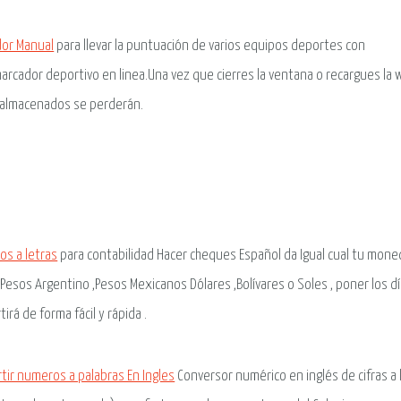
dor Manual
para llevar la puntuación de varios equipos deportes con
arcador deportivo en linea.Una vez que cierres la ventana o recargues la 
 almacenados se perderán.
s a letras
para contabilidad Hacer cheques Español da Igual cual tu mone
 Pesos Argentino ,Pesos Mexicanos Dólares ,Bolívares o Soles , poner los d
irá de forma fácil y rápida .
tir numeros a palabras En Ingles
Conversor numérico en inglés de cifras a 