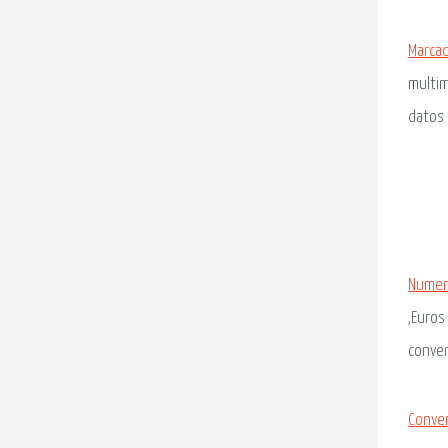
Marca
multim
datos
Numero
,Euros
convert
Conver