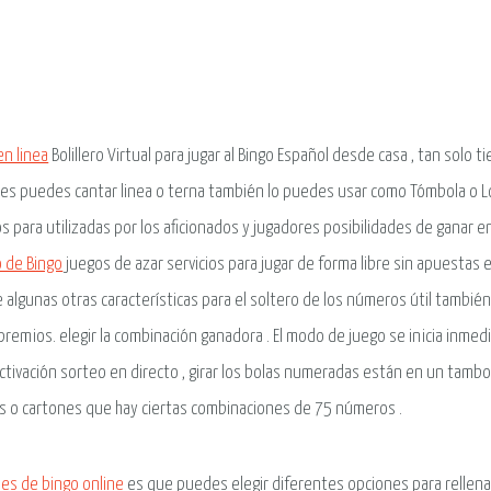
en linea
Bolillero Virtual para jugar al Bingo Español desde casa , tan solo 
es puedes cantar linea o terna también lo puedes usar como Tómbola o L
s para utilizadas por los aficionados y jugadores posibilidades de ganar en
 de Bingo
juegos de azar servicios para jugar de forma libre sin apuestas e
e algunas otras características para el soltero de los números útil también 
premios. elegir la combinación ganadora . El modo de juego se inicia inm
activación sorteo en directo , girar los bolas numeradas están en un tambor
es o cartones que hay ciertas combinaciones de 75 números .
es de bingo online
es que puedes elegir diferentes opciones para rellenar 