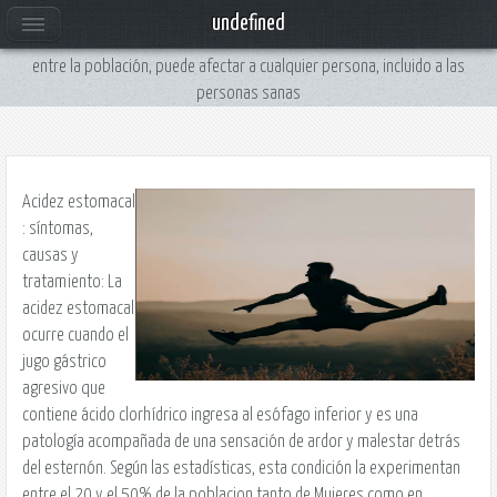
Acidez estomacal Online gratis
undefined
Todo lo necesario que debemos saber sobre esta patología tan frecuente
entre la población, puede afectar a cualquier persona, incluido a las
personas sanas
Acidez estomacal
: síntomas,
causas y
tratamiento: La
acidez estomacal
ocurre cuando el
jugo gástrico
agresivo que
contiene ácido clorhídrico ingresa al esófago inferior y es una
patología acompañada de una sensación de ardor y malestar detrás
del esternón. Según las estadísticas, esta condición la experimentan
entre el 20 y el 50% de la poblacion tanto de Mujeres como en