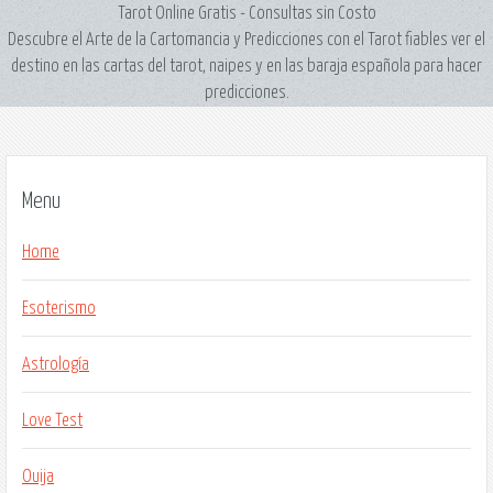
Tarot Online Gratis - Consultas sin Costo
Descubre el Arte de la Cartomancia y Predicciones con el Tarot fiables ver el
destino en las cartas del tarot, naipes y en las baraja española para hacer
predicciones.
Menu
Home
Esoterismo
Astrología
Love Test
Ouija