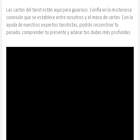
Las cartas del tarot están aquí para guiarnos. Confía en la misteriosa
conexión que se establece entre nosotros y el mazo de cartas. Con la
ayuda de nuestros expertos tarotistas, podrás reconstruir tu
pasado, comprender tu presente y aclarar tus dudas más profundas.