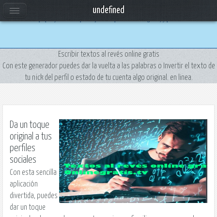
Uso de cookies
undefined
Utilizamos cookies propias y de terceros para mejorar la experiencia de navegacion, y publicidad de interes. Al
Escribir textos al revés online gratis
Con este generador puedes dar la vuelta a las palabras o Invertir el texto de
tu nick del perfil o estado de tu cuenta algo original. en linea.
Da un toque
original a tus
perfiles
sociales
Con esta sencilla
aplicación
divertida, puedes
dar un toque