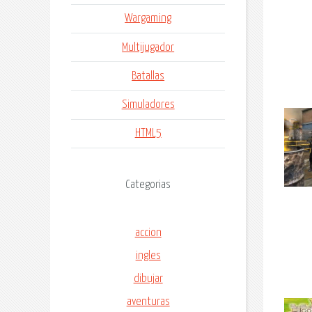
Wargaming
Multijugador
Batallas
Simuladores
HTML5
Categorias
accion
ingles
dibujar
aventuras