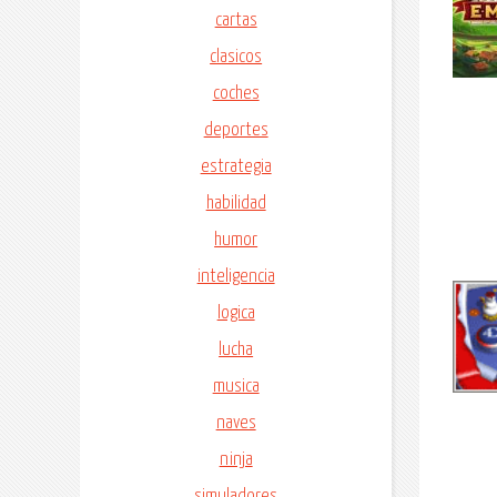
cartas
clasicos
coches
deportes
estrategia
habilidad
humor
inteligencia
logica
lucha
musica
naves
ninja
simuladores