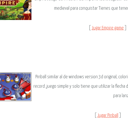
medieval para conquistar Tienes que tener
[
Jugar Empire game
]
Pinball similar al de windows version 3d original, col
record ,juego simple y solo tiene que utilizar la flecha
para lanz
[
Jugar Pinball
]